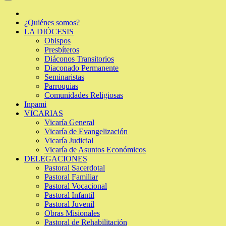
¿Quiénes somos?
LA DIÓCESIS
Obispos
Presbíteros
Diáconos Transitorios
Diaconado Permanente
Seminaristas
Parroquias
Comunidades Religiosas
Inpami
VICARIAS
Vicaría General
Vicaría de Evangelización
Vicaría Judicial
Vicaría de Asuntos Económicos
DELEGACIONES
Pastoral Sacerdotal
Pastoral Familiar
Pastoral Vocacional
Pastoral Infantil
Pastoral Juvenil
Obras Misionales
Pastoral de Rehabilitación