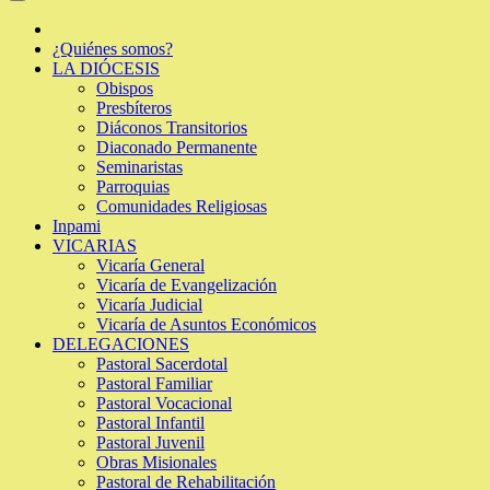
¿Quiénes somos?
LA DIÓCESIS
Obispos
Presbíteros
Diáconos Transitorios
Diaconado Permanente
Seminaristas
Parroquias
Comunidades Religiosas
Inpami
VICARIAS
Vicaría General
Vicaría de Evangelización
Vicaría Judicial
Vicaría de Asuntos Económicos
DELEGACIONES
Pastoral Sacerdotal
Pastoral Familiar
Pastoral Vocacional
Pastoral Infantil
Pastoral Juvenil
Obras Misionales
Pastoral de Rehabilitación