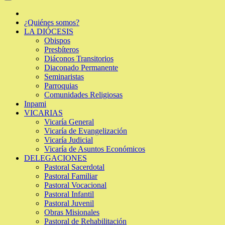
¿Quiénes somos?
LA DIÓCESIS
Obispos
Presbíteros
Diáconos Transitorios
Diaconado Permanente
Seminaristas
Parroquias
Comunidades Religiosas
Inpami
VICARIAS
Vicaría General
Vicaría de Evangelización
Vicaría Judicial
Vicaría de Asuntos Económicos
DELEGACIONES
Pastoral Sacerdotal
Pastoral Familiar
Pastoral Vocacional
Pastoral Infantil
Pastoral Juvenil
Obras Misionales
Pastoral de Rehabilitación