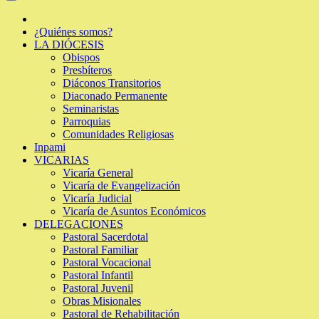
¿Quiénes somos?
LA DIÓCESIS
Obispos
Presbíteros
Diáconos Transitorios
Diaconado Permanente
Seminaristas
Parroquias
Comunidades Religiosas
Inpami
VICARIAS
Vicaría General
Vicaría de Evangelización
Vicaría Judicial
Vicaría de Asuntos Económicos
DELEGACIONES
Pastoral Sacerdotal
Pastoral Familiar
Pastoral Vocacional
Pastoral Infantil
Pastoral Juvenil
Obras Misionales
Pastoral de Rehabilitación