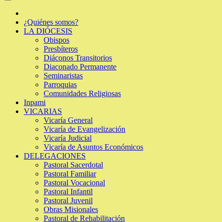
¿Quiénes somos?
LA DIÓCESIS
Obispos
Presbíteros
Diáconos Transitorios
Diaconado Permanente
Seminaristas
Parroquias
Comunidades Religiosas
Inpami
VICARIAS
Vicaría General
Vicaría de Evangelización
Vicaría Judicial
Vicaría de Asuntos Económicos
DELEGACIONES
Pastoral Sacerdotal
Pastoral Familiar
Pastoral Vocacional
Pastoral Infantil
Pastoral Juvenil
Obras Misionales
Pastoral de Rehabilitación