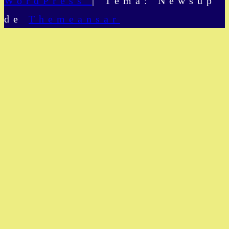
WordPress
|
Tema: Newsup
de
Themeansar