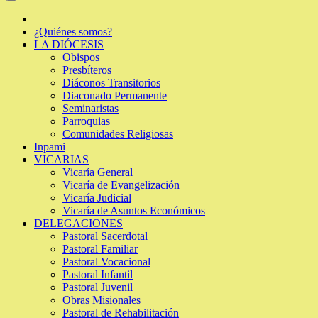
¿Quiénes somos?
LA DIÓCESIS
Obispos
Presbíteros
Diáconos Transitorios
Diaconado Permanente
Seminaristas
Parroquias
Comunidades Religiosas
Inpami
VICARIAS
Vicaría General
Vicaría de Evangelización
Vicaría Judicial
Vicaría de Asuntos Económicos
DELEGACIONES
Pastoral Sacerdotal
Pastoral Familiar
Pastoral Vocacional
Pastoral Infantil
Pastoral Juvenil
Obras Misionales
Pastoral de Rehabilitación