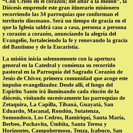
“Con Cristo en el corazón; del altar a la misión”
, la
Diócesis emprende este gran itinerario misionero
recorriendo las 34 parroquias que conforman el
territorio diocesano. Será un tiempo de gracia en el
que la Iglesia saldrá casa a casa, persona a persona
y corazón a corazón, anunciando la alegría del
Evangelio, fortaleciendo la fe y renovando la gracia
del Bautismo y de la Eucaristía.
La misión inicia solemnemente con la apertura
general en la Catedral y comienza su recorrido
pastoral en la
Parroquia del Sagrado Corazón de
Jesús de Chivor
, primera comunidad que acoge este
impulso evangelizador. Desde allí, el fuego del
Espíritu Santo irá iluminando cada rincón de la
diócesis, visitando sucesivamente las parroquias de
Zetaquira, La Capilla, Tibaná, Guayatá, San
Eduardo, Macanal, Rondón, Sutatenza,
Somondoco, Los Cedros, Ramiriquí, Santa María,
Berbeo, Pachavita, Úmbita, Santa Teresa y
Horizontes, Campohermoso, Tenza, Icabuco, San