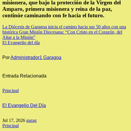
misionera, que bajo la protección de la Virgen del
Amparo, primera misionera y reina de la paz,
continúe caminando con fe hacia el futuro.
NAVEGACIÓN
La Diócesis de Garagoa inicia el camino hacia sus 50 años con una
histórica Gran Misión Diocesana: “Con Cristo en el Corazón, del
DE
Altar a la Misión”
El Evangelio del día
ENTRADAS
Por
Administrador1 Garagoa
Entrada Relacionada
Principal
El Evangelio Del Día
Jul 17, 2026
garag
Principal