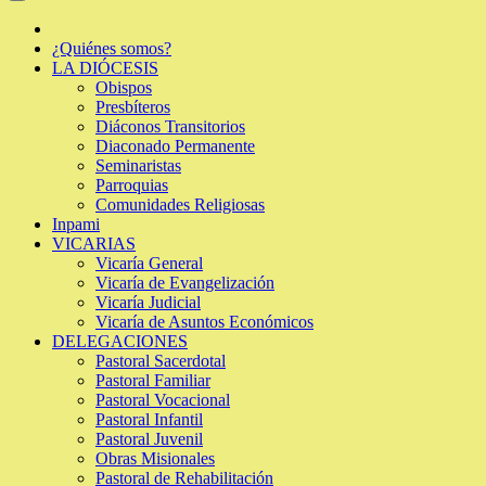
¿Quiénes somos?
LA DIÓCESIS
Obispos
Presbíteros
Diáconos Transitorios
Diaconado Permanente
Seminaristas
Parroquias
Comunidades Religiosas
Inpami
VICARIAS
Vicaría General
Vicaría de Evangelización
Vicaría Judicial
Vicaría de Asuntos Económicos
DELEGACIONES
Pastoral Sacerdotal
Pastoral Familiar
Pastoral Vocacional
Pastoral Infantil
Pastoral Juvenil
Obras Misionales
Pastoral de Rehabilitación