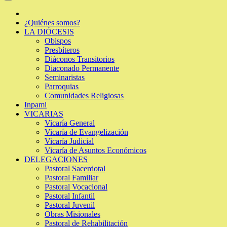
¿Quiénes somos?
LA DIÓCESIS
Obispos
Presbíteros
Diáconos Transitorios
Diaconado Permanente
Seminaristas
Parroquias
Comunidades Religiosas
Inpami
VICARIAS
Vicaría General
Vicaría de Evangelización
Vicaría Judicial
Vicaría de Asuntos Económicos
DELEGACIONES
Pastoral Sacerdotal
Pastoral Familiar
Pastoral Vocacional
Pastoral Infantil
Pastoral Juvenil
Obras Misionales
Pastoral de Rehabilitación