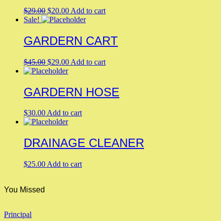
Original
Current
$
29.00
$
20.00
Add to cart
price
price
Sale!
was:
is:
$29.00.
$20.00.
GARDERN CART
Original
Current
$
45.00
$
29.00
Add to cart
price
price
was:
is:
$45.00.
$29.00.
GARDERN HOSE
$
30.00
Add to cart
DRAINAGE CLEANER
$
25.00
Add to cart
You Missed
Principal