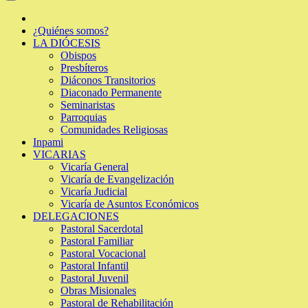
¿Quiénes somos?
LA DIÓCESIS
Obispos
Presbíteros
Diáconos Transitorios
Diaconado Permanente
Seminaristas
Parroquias
Comunidades Religiosas
Inpami
VICARIAS
Vicaría General
Vicaría de Evangelización
Vicaría Judicial
Vicaría de Asuntos Económicos
DELEGACIONES
Pastoral Sacerdotal
Pastoral Familiar
Pastoral Vocacional
Pastoral Infantil
Pastoral Juvenil
Obras Misionales
Pastoral de Rehabilitación