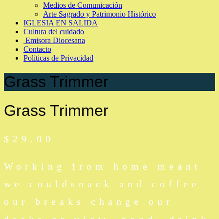
Medios de Comunicación
Arte Sagrado y Patrimonio Histórico
IGLESIA EN SALIDA
Cultura del cuidado
Emisora Diocesana
Contacto
Políticas de Privacidad
Grass Trimmer
Grass Trimmer
$
29.00
Working from home meant
we couldsnack and coffee
our breaks change our