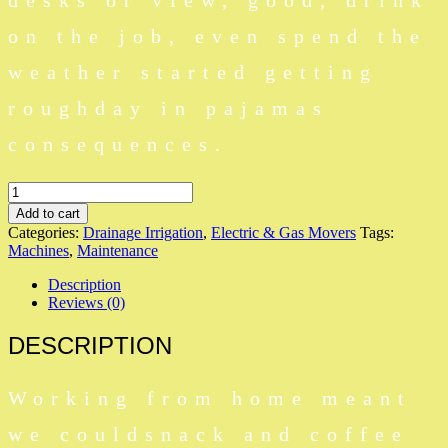
desks or view, good, drink
on the job, even spend the
weather started getting
roughday in pajamas
consequences.
Grass
Trimmer
Add to cart
quantity
Categories:
Drainage Irrigation
,
Electric & Gas Movers
Tags:
Machines
,
Maintenance
Description
Reviews (0)
DESCRIPTION
Working from home meant
we couldsnack and coffee