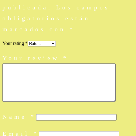
publicada.
Los campos
obligatorios están
marcados con
*
Your rating
*
Your review
*
Name
*
Email
*