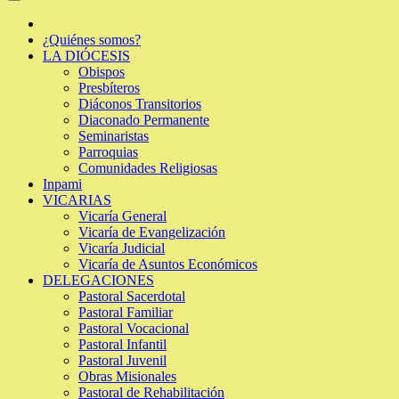
¿Quiénes somos?
LA DIÓCESIS
Obispos
Presbíteros
Diáconos Transitorios
Diaconado Permanente
Seminaristas
Parroquias
Comunidades Religiosas
Inpami
VICARIAS
Vicaría General
Vicaría de Evangelización
Vicaría Judicial
Vicaría de Asuntos Económicos
DELEGACIONES
Pastoral Sacerdotal
Pastoral Familiar
Pastoral Vocacional
Pastoral Infantil
Pastoral Juvenil
Obras Misionales
Pastoral de Rehabilitación