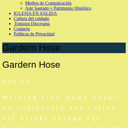
Medios de Comunicación
Arte Sagrado y Patrimonio Histórico
IGLESIA EN SALIDA
Cultura del cuidado
Emisora Diocesana
Contacto
Políticas de Privacidad
Gardern Hose
Gardern Hose
$
30.00
Working from home meant
we couldsnack and coffee
our breaks change our