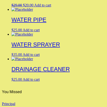
Original
Current
$
29.00
$
20.00
Add to cart
price
price
was:
is:
$29.00.
$20.00.
WATER PIPE
$
25.00
Add to cart
WATER SPRAYER
$
35.00
Add to cart
DRAINAGE CLEANER
$
25.00
Add to cart
You Missed
Principal