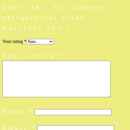
publicada.
Los campos
obligatorios están
marcados con
*
Your rating
*
Your review
*
Name
*
Email
*