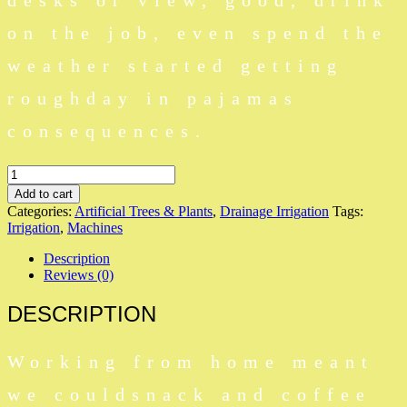
desks or view, good, drink
on the job, even spend the
weather started getting
roughday in pajamas
consequences.
Gardern
Hose
Add to cart
quantity
Categories:
Artificial Trees & Plants
,
Drainage Irrigation
Tags:
Irrigation
,
Machines
Description
Reviews (0)
DESCRIPTION
Working from home meant
we couldsnack and coffee