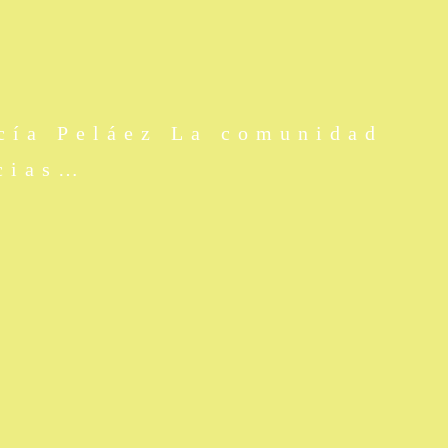
cía Peláez La comunidad
acias…