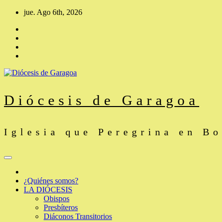
Saltar
jue. Ago 6th, 2026
al
contenido
Diócesis de Garagoa
Iglesia que Peregrina en B
¿Quiénes somos?
LA DIÓCESIS
Obispos
Presbíteros
Diáconos Transitorios