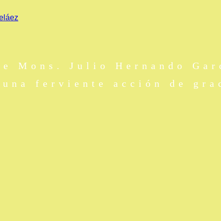
eláez
de Mons. Julio Hernando Gar
 una ferviente acción de gr