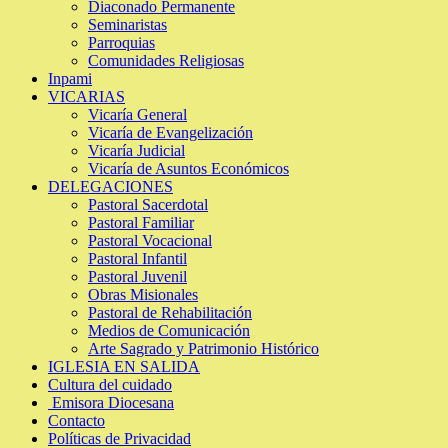
Diaconado Permanente
Seminaristas
Parroquias
Comunidades Religiosas
Inpami
VICARIAS
Vicaría General
Vicaría de Evangelización
Vicaría Judicial
Vicaría de Asuntos Económicos
DELEGACIONES
Pastoral Sacerdotal
Pastoral Familiar
Pastoral Vocacional
Pastoral Infantil
Pastoral Juvenil
Obras Misionales
Pastoral de Rehabilitación
Medios de Comunicación
Arte Sagrado y Patrimonio Histórico
IGLESIA EN SALIDA
Cultura del cuidado
Emisora Diocesana
Contacto
Políticas de Privacidad