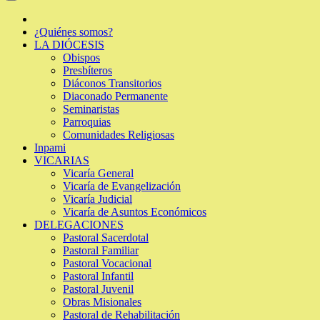
¿Quiénes somos?
LA DIÓCESIS
Obispos
Presbíteros
Diáconos Transitorios
Diaconado Permanente
Seminaristas
Parroquias
Comunidades Religiosas
Inpami
VICARIAS
Vicaría General
Vicaría de Evangelización
Vicaría Judicial
Vicaría de Asuntos Económicos
DELEGACIONES
Pastoral Sacerdotal
Pastoral Familiar
Pastoral Vocacional
Pastoral Infantil
Pastoral Juvenil
Obras Misionales
Pastoral de Rehabilitación