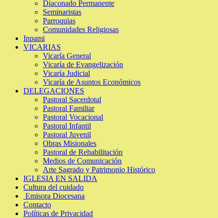
Diaconado Permanente
Seminaristas
Parroquias
Comunidades Religiosas
Inpami
VICARIAS
Vicaría General
Vicaría de Evangelización
Vicaría Judicial
Vicaría de Asuntos Económicos
DELEGACIONES
Pastoral Sacerdotal
Pastoral Familiar
Pastoral Vocacional
Pastoral Infantil
Pastoral Juvenil
Obras Misionales
Pastoral de Rehabilitación
Medios de Comunicación
Arte Sagrado y Patrimonio Histórico
IGLESIA EN SALIDA
Cultura del cuidado
Emisora Diocesana
Contacto
Políticas de Privacidad