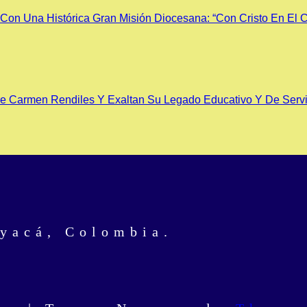
on Una Histórica Gran Misión Diocesana: “Con Cristo En El Co
 Carmen Rendiles Y Exaltan Su Legado Educativo Y De Servi
oyacá, Colombia.