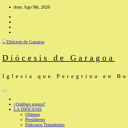
Saltar
dom. Ago 9th, 2026
al
contenido
Diócesis de Garagoa
Iglesia que Peregrina en B
¿Quiénes somos?
LA DIÓCESIS
Obispos
Presbíteros
Diáconos Transitorios