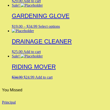
$
29.00
Add to cart
Sale!
GARDENING GLOVE
This
$
19.00
–
$
34.99
Select options
product
has
multiple
DRAINAGE CLEANER
variants.
The
$
25.00
Add to cart
options
Sale!
may
be
RIDING MOVER
chosen
on
the
Original
Current
$
34.99
$
24.99
Add to cart
product
price
price
page
was:
is:
You Missed
$34.99.
$24.99.
Principal