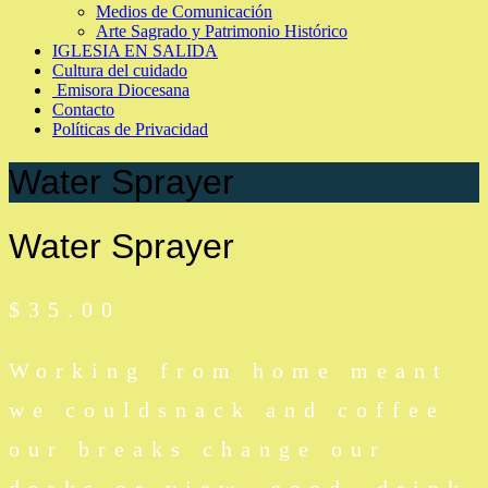
Medios de Comunicación
Arte Sagrado y Patrimonio Histórico
IGLESIA EN SALIDA
Cultura del cuidado
Emisora Diocesana
Contacto
Políticas de Privacidad
Water Sprayer
Water Sprayer
$
35.00
Working from home meant
we couldsnack and coffee
our breaks change our