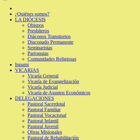
¿Quiénes somos?
LA DIÓCESIS
Obispos
Presbíteros
Diáconos Transitorios
Diaconado Permanente
Seminaristas
Parroquias
Comunidades Religiosas
Inpami
VICARIAS
Vicaría General
Vicaría de Evangelización
Vicaría Judicial
Vicaría de Asuntos Económicos
DELEGACIONES
Pastoral Sacerdotal
Pastoral Familiar
Pastoral Vocacional
Pastoral Infantil
Pastoral Juvenil
Obras Misionales
Pastoral de Rehabilitación