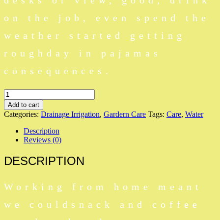
desks or view, good, drink
on the job, even spend the
weather started getting
roughday in pajamas
consequences.
Water
Sprayer
Add to cart
quantity
Categories:
Drainage Irrigation
,
Gardern Care
Tags:
Care
,
Water
Description
Reviews (0)
DESCRIPTION
Working from home meant
we couldsnack and coffee