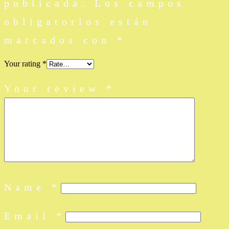
publicada.
Los campos
obligatorios están
marcados con
*
Your rating
*
Your review
*
Name
*
Email
*