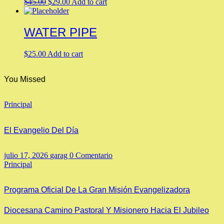
Original
Current
$
45.00
$
29.00
Add to cart
price
price
was:
is:
$45.00.
$29.00.
WATER PIPE
$
25.00
Add to cart
You Missed
Principal
El Evangelio Del Día
julio 17, 2026
garag
0 Comentario
Principal
Programa Oficial De La Gran Misión Evangelizadora
Diocesana Camino Pastoral Y Misionero Hacia El Jubileo