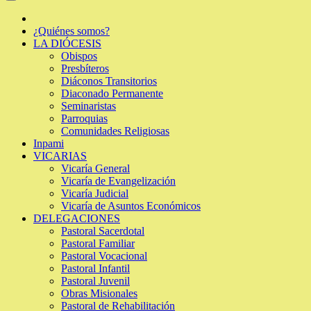
¿Quiénes somos?
LA DIÓCESIS
Obispos
Presbíteros
Diáconos Transitorios
Diaconado Permanente
Seminaristas
Parroquias
Comunidades Religiosas
Inpami
VICARIAS
Vicaría General
Vicaría de Evangelización
Vicaría Judicial
Vicaría de Asuntos Económicos
DELEGACIONES
Pastoral Sacerdotal
Pastoral Familiar
Pastoral Vocacional
Pastoral Infantil
Pastoral Juvenil
Obras Misionales
Pastoral de Rehabilitación