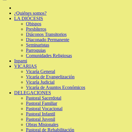
¿Quiénes somos?
LA DIÓCESIS
Obispos
Presbíteros
Diáconos Transitorios
Diaconado Permanente
Seminaristas
Parroquias
Comunidades Religiosas
Inpami
VICARIAS
Vicaría General
Vicaría de Evangelización
Vicaría Judicial
Vicaría de Asuntos Económicos
DELEGACIONES
Pastoral Sacerdotal
Pastoral Familiar
Pastoral Vocacional
Pastoral Infantil
Pastoral Juvenil
Obras Misionales
Pastoral de Rehabilitación